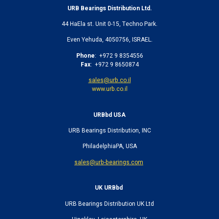
URB Bearings Distribution Ltd.
44 HaEla st. Unit 0-15, Techno Park.
Even Yehuda, 4050756, ISRAEL.
Phone
: +972 9 8354556
Fax
: +972 9 8650874
sales@urb.co.il
www.urb.co.il
URBbd
USA
URB Bearings Distribution, INC
PhiladelphiaPA, USA
sales@urb-bearings.com
UK URBbd
URB Bearings Distribution UK Ltd