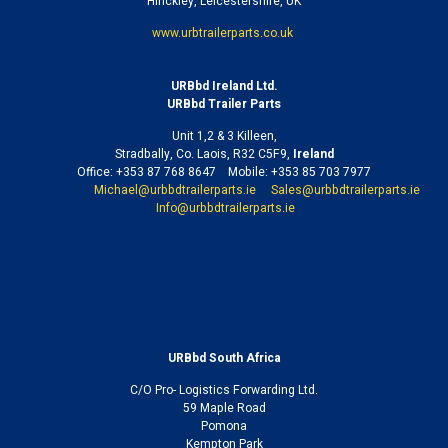
Hinckley, Leicestershire, UK
www.urbtrailerparts.co.uk
URB
bd
Ireland Ltd.
URB
bd
Trailer Parts
Unit 1,2 & 3 Killeen,
Stradbally, Co. Laois, R32 C5F9,
Ireland
Office: +353 87 768 8647 Mobile: +353 85 703 7977
Michael@urbbdtrailerparts.ie
Sales@urbbdtrailerparts.ie
Info@urbbdtrailerparts.ie
URBbd South Africa
C/O Pro- Logistics Forwarding Ltd.
59 Maple Road
Pomona
Kempton Park