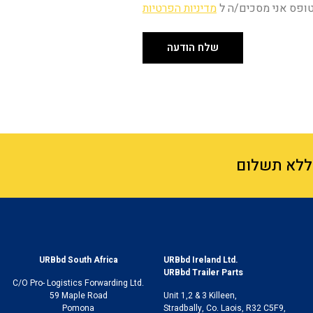
ופס אני מסכים/ה ל
מדיניות הפרטיות
שלח הודעה
URBbd South Africa
URB
bd
Ireland Ltd.
URB
bd
Trailer Parts
C/O Pro- Logistics Forwarding Ltd.
59 Maple Road
Unit 1,2 & 3 Killeen,
Pomona
Stradbally, Co. Laois, R32 C5F9,